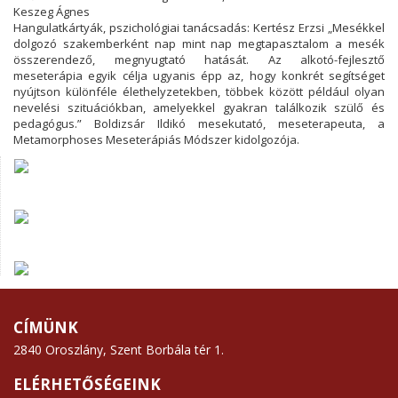
Keszeg Ágnes
Hangulatkártyák, pszichológiai tanácsadás: Kertész Erzsi „Mesékkel
dolgozó szakemberként nap mint nap megtapasztalom a mesék
összerendező, megnyugtató hatását. Az alkotó-fejlesztő
meseterápia egyik célja ugyanis épp az, hogy konkrét segítséget
nyújtson különféle élethelyzetekben, többek között például olyan
nevelési szituációkban, amelyekkel gyakran találkozik szülő és
pedagógus.” Boldizsár Ildikó mesekutató, meseterapeuta, a
Metamorphoses Meseterápiás Módszer kidolgozója.
CÍMÜNK
2840 Oroszlány, Szent Borbála tér 1.
ELÉRHETŐSÉGEINK