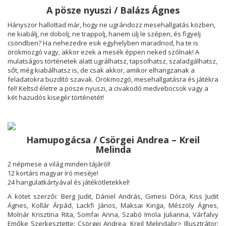
A pösze nyuszi / Balázs Ágnes
Hányszor hallottad már, hogy ne ugrándozz mesehallgatás közben,
ne kiabálj, ne dobolj, ne trappolj, hanem ülj le szépen, és figyelj
csöndben? Ha nehezedre esik egyhelyben maradnod, ha te is
örökmozgó vagy, akkor ezek a mesék éppen neked szólnak! A
mulatságos történetek alatt ugrálhatsz, tapsolhatsz, szaladgálhatsz,
sőt, még kiabálhatsz is, de csak akkor, amikor elhangzanak a
feladatokra buzdító szavak. Örökmozgó, mesehallgatásra és játékra
fel! Keltsd életre a pösze nyuszi, a civakodó medvebocsok vagy a
két hazudós kisegér történetét!
Hamupogácsa / Csörgei Andrea – Kreil
Melinda
2 népmese a világ minden tájáról!
12 kortárs magyar író meséje!
24 hangulatkártyával és játékötletekkel!
A kötet szerzői: Berg Judit, Dániel András, Gimesi Dóra, Kiss Judit
Ágnes, Kollár Árpád, Lackfi János, Maksai Kinga, Mészöly Ágnes,
Molnár Krisztina Rita, Somfai Anna, Szabó Imola Julianna, Várfalvy
Emőke Szerkesztette: Csörgei Andrea, Kreil Melindabr> Illusztrátor: