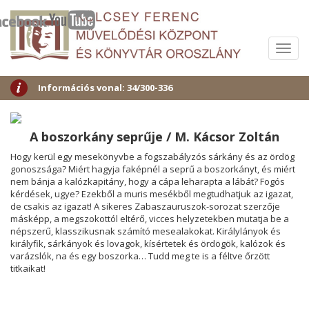
Menü
Információs vonal: 34/300-336
A boszorkány seprűje / M. Kácsor Zoltán
Hogy kerül egy mesekönyvbe a fogszabályzós sárkány és az ördög
gonoszsága? Miért hagyja faképnél a seprű a boszorkányt, és miért
nem bánja a kalózkapitány, hogy a cápa leharapta a lábát? Fogós
kérdések, ugye? Ezekből a muris mesékből megtudhatjuk az igazat,
de csakis az igazat! A sikeres Zabaszauruszok-sorozat szerzője
másképp, a megszokottól eltérő, vicces helyzetekben mutatja be a
népszerű, klasszikusnak számító mesealakokat. Királylányok és
királyfik, sárkányok és lovagok, kísértetek és ördögök, kalózok és
varázslók, na és egy boszorka… Tudd meg te is a féltve őrzött
titkaikat!